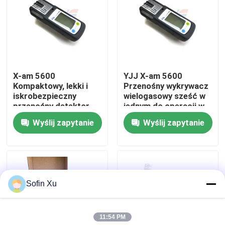
O nas
Wycieczka po fabryce
X-am 5600
YJJ X-am 5600
Kompaktowy, lekki i
Przenośny wykrywacz
Kontrola jakości
iskrobezpieczny
wielogasowy sześć w
przenośny detektor
jednym do operacji w
wielogazowy do
przestrzeni
Wyślij zapytanie
Wyślij zapytanie
Skontaktuj się z nami
monitorowania wejść
zamkniętej
do przestrzeni
zamkniętych
Nowości
Sofin Xu
Sprawy
11:54 PM
Czujnik gazu tlenowego