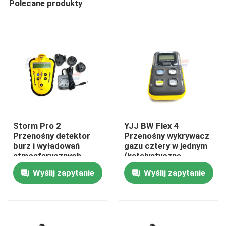
Polecane produkty
Storm Pro 2
YJJ BW Flex 4
Przenośny detektor
Przenośny wykrywacz
burz i wyładowań
gazu cztery w jednym
atmosferycznych
(katalystyczne
Do domu
Opracowany do
spalanie
Wyślij zapytanie
Wyślij zapytanie
monitorowania
LEL/O2/CO/H2S)
aktywności
Produkty
elektrycznej
atmosfery w czasie
rzeczywistym
Pokaz VR