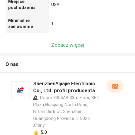
Miejsce
USA
pochodzenia
Minimalne
1
zamówienie
Zobacz więcej
O nas
ShenzhenYijiajie Electronic
Co., Ltd. profil producenta
Room 3306AB 33rd Floor, SEG
Plaza,Huaqiang North Road,
Futian District, Shenzhen
Guangdong Province 518028
,Chiny
5.0