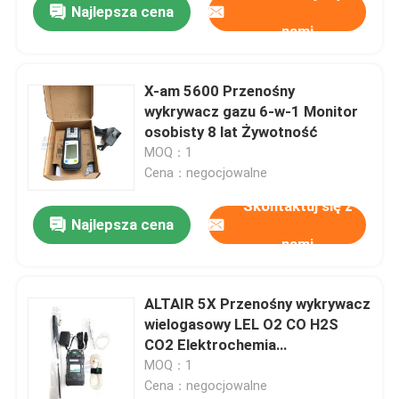
Najlepsza cena
nami
X-am 5600 Przenośny
wykrywacz gazu 6-w-1 Monitor
osobisty 8 lat Żywotność
MOQ：1
Cena：negocjowalne
Skontaktuj się z
Najlepsza cena
nami
ALTAIR 5X Przenośny wykrywacz
wielogasowy LEL O2 CO H2S
CO2 Elektrochemia
przemysłowa
MOQ：1
Cena：negocjowalne