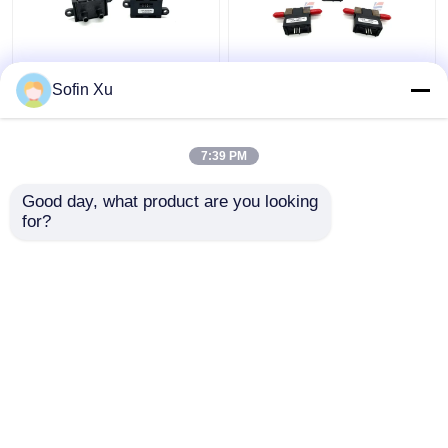
HAFBLF0750CAAX5
AMW3303V Układ
Sofin Xu
Cyfrowy medyczny
sterujący grzejnikiem o
czujnik przepływu
masie gazu, czujnik
powietrza 50 SCCM do
przepływu powietrza
7:39 PM
750 SCCM
Najlepsza cena
Najlepsza cena
Good day, what product are you looking 
for?
Skontaktuj się z
Skontaktuj się z
nami
nami
Zobacz więcej
Dom
O nas
Skontaktuj się z nami
Desktop Site
Sitemap
Polityka prywatności