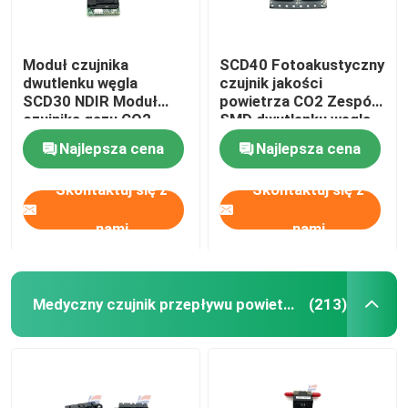
Moduł czujnika
SCD40 Fotoakustyczny
dwutlenku węgla
czujnik jakości
SCD30 NDIR Moduł
powietrza CO2 Zespół
czujnika gazu CO2
SMD dwutlenku węgla
Jakość powietrza
Najlepsza cena
Najlepsza cena
Skontaktuj się z
Skontaktuj się z
nami
nami
Medyczny czujnik przepływu powietrza
(213)