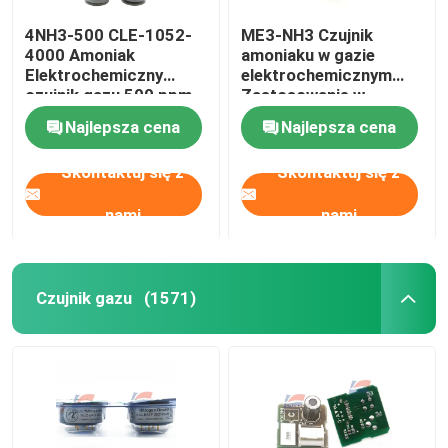
4NH3-500 CLE-1052-
ME3-NH3 Czujnik
4000 Amoniak
amoniaku w gazie
Elektrochemiczny
elektrochemicznym
czujnik gazu 500 ppm
Zastosowanie w
dziedzinie ochrony
Najlepsza cena
Najlepsza cena
środowiska
Skontaktuj się z
Skontaktuj się z
nami
nami
Czujnik gazu
(1571)