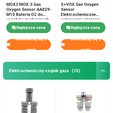
MOX3 MOX-3 Gas
S+VOX Gas Oxygen
Oxygen Sensor AA829-
Sensor
M10 Bateria O2 do
Elektrochemiczne
wyrobów medycznych
wykrywanie stężenia
Najlepsza cena
Najlepsza cena
Skontaktuj się z
Skontaktuj się z
nami
nami
Elektrochemiczny czujnik gazu
(15)