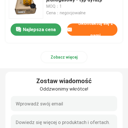
MOQ：1
Cena：negocjowalne
Elektrochemiczny czujnik gazu
Skontaktuj się z
Najlepsza cena
Czujnik gazu
nami
Czujnik dwutlenku węgla
Zobacz więcej
Elektroniczny analizator gazów
Zostaw wiadomość
Medyczny czujnik przepływu powietrza
Oddzwonimy wkrótce!
Czujnik temperatury wilgotności
Elektroniczny czujnik ciśnienia