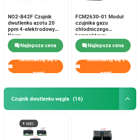
NO2-B42F Czujnik
FCM2630-01 Moduł
dwutlenku azotu 20
czujnika gazu
ppm 4-elektrodowy
chłodniczego
Nowy
kompaktowy
wbudowany
Najlepsza cena
Najlepsza cena
Skontaktuj się z
Skontaktuj się z
nami
nami
Czujnik dwutlenku węgla
(16)