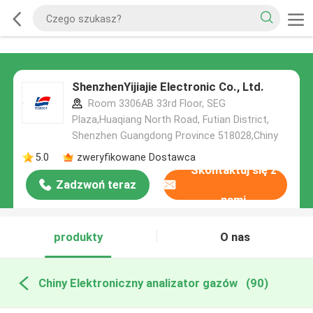
ShenzhenYijiajie Electronic Co., Ltd.
Room 3306AB 33rd Floor, SEG
Plaza,Huaqiang North Road, Futian District,
Shenzhen Guangdong Province 518028,Chiny
5.0
zweryfikowane Dostawca
Skontaktuj się z
Zadzwoń teraz
nami
produkty
O nas
Chiny Elektroniczny analizator gazów
(90)