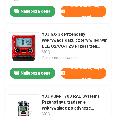
Skontaktuj się z
Najlepsza cena
nami
YJJ GX-3R Przenośny
wykrywacz gazu cztery w jednym
LEL/O2/CO/H2S Przestrzeń
zamknięta Praca Środowiska
MOQ：1
zamknięte
Cena：negocjowalne
Skontaktuj się z
Najlepsza cena
nami
Do domu
YJJ PGM-1700 RAE Systems
Produkty
Przenośny urządzenie
wykrywające pojedyncze
toksyczne gazy do ochrony
Pokaz VR
MOQ：1