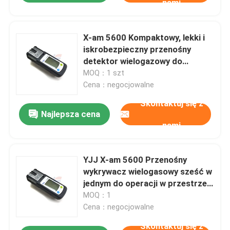
nami
X-am 5600 Kompaktowy, lekki i
iskrobezpieczny przenośny
detektor wielogazowy do
monitorowania wejść do
MOQ：1 szt
przestrzeni zamkniętych
Cena：negocjowalne
Skontaktuj się z
Najlepsza cena
nami
YJJ X-am 5600 Przenośny
wykrywacz wielogasowy sześć w
jednym do operacji w przestrzeni
zamkniętej
MOQ：1
Cena：negocjowalne
Skontaktuj się z