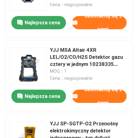
osobistej
Cena：negocjowalne
Skontaktuj się z
O nas
Najlepsza cena
nami
Wycieczka po fabryce
YJJ MSA Altair 4XR
Kontrola jakości
LEL/O2/CO/H2S Detektor gazu
cztery w jednym 10238335
Przemysł petrochemiczny
MOQ：1
Skontaktuj się z nami
Cena：negocjowalne
Skontaktuj się z
Nowości
Najlepsza cena
nami
Sprawy
YJJ SP-SGTP-O2 Przenośny
elektrokimyczny detektor
Czujnik gazu tlenowego
jednogasowy - typ dyfuzji