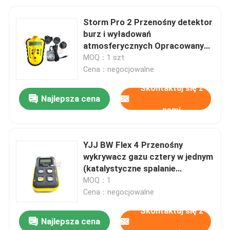
Storm Pro 2 Przenośny detektor
burz i wyładowań
atmosferycznych Opracowany
do monitorowania aktywności
MOQ：1 szt
elektrycznej atmosfery w czasie
Cena：negocjowalne
rzeczywistym
Skontaktuj się z
Najlepsza cena
nami
YJJ BW Flex 4 Przenośny
wykrywacz gazu cztery w jednym
(katalystyczne spalanie
LEL/O2/CO/H2S)
MOQ：1
Cena：negocjowalne
Skontaktuj się z
Najlepsza cena