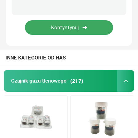
Czujnik Halla
Czujnik prądu
Czujnik fotoelektryczny na podczerwień
INNE KATEGORIE OD NAS
Czujnik fotodiody UV
Czujnik gazu tlenowego
(217)
Inne czujniki
Moduł czujnika gazu