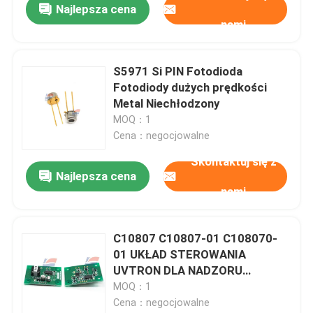
Najlepsza cena
nami
S5971 Si PIN Fotodioda
Fotodiody dużych prędkości
Metal Niechłodzony
MOQ：1
Cena：negocjowalne
Skontaktuj się z
Najlepsza cena
nami
C10807 C10807-01 C108070-
01 UKŁAD STEROWANIA
UVTRON DLA NADZORU
POŻAROWEGO I
MOQ：1
PRZECIWPOŻAROWEGO
Cena：negocjowalne