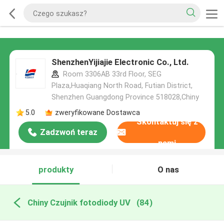
ShenzhenYijiajie Electronic Co., Ltd.
Room 3306AB 33rd Floor, SEG
Plaza,Huaqiang North Road, Futian District,
Shenzhen Guangdong Province 518028,Chiny
5.0
zweryfikowane Dostawca
Skontaktuj się z
Zadzwoń teraz
nami
produkty
O nas
Chiny Czujnik fotodiody UV
(84)