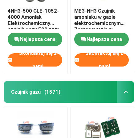
4NH3-500 CLE-1052-
ME3-NH3 Czujnik
4000 Amoniak
amoniaku w gazie
Elektrochemiczny
elektrochemicznym
czujnik gazu 500 ppm
Zastosowanie w
dziedzinie ochrony
Najlepsza cena
Najlepsza cena
środowiska
Skontaktuj się z
Skontaktuj się z
nami
nami
Czujnik gazu
(1571)