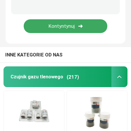
Czujnik Halla
Czujnik prądu
Czujnik fotoelektryczny na podczerwień
INNE KATEGORIE OD NAS
Czujnik fotodiody UV
Czujnik gazu tlenowego
(217)
Inne czujniki
Moduł czujnika gazu