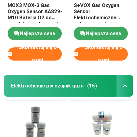
MOX3 MOX-3 Gas
S+VOX Gas Oxygen
Oxygen Sensor AA829-
Sensor
M10 Bateria O2 do
Elektrochemiczne
wyrobów medycznych
wykrywanie stężenia
Najlepsza cena
Najlepsza cena
Skontaktuj się z
Skontaktuj się z
nami
nami
Elektrochemiczny czujnik gazu
(15)