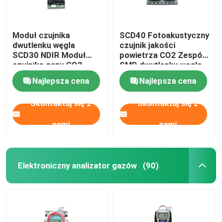
Moduł czujnika
SCD40 Fotoakustyczny
dwutlenku węgla
czujnik jakości
SCD30 NDIR Moduł
powietrza CO2 Zespół
czujnika gazu CO2
SMD dwutlenku węgla
Jakość powietrza
Najlepsza cena
Najlepsza cena
Skontaktuj się z
Skontaktuj się z
nami
nami
Elektroniczny analizator gazów
(90)