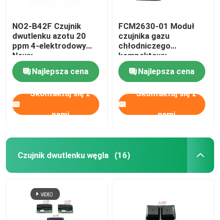
NO2-B42F Czujnik
FCM2630-01 Moduł
dwutlenku azotu 20
czujnika gazu
ppm 4-elektrodowy
chłodniczego
Nowy
kompaktowy
wbudowany
Najlepsza cena
Najlepsza cena
Skontaktuj się z
Skontaktuj się z
nami
nami
Czujnik dwutlenku węgla
(16)