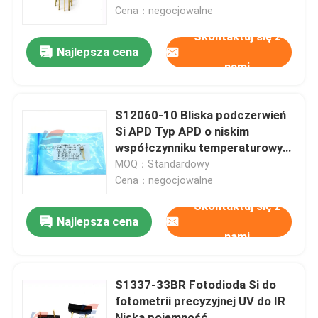
zwrotnego
Cena：negocjowalne
Skontaktuj się z
O nas
Najlepsza cena
nami
Wycieczka po fabryce
S12060-10 Bliska podczerwień
Kontrola jakości
Si APD Typ APD o niskim
współczynniku temperaturowym
dla pasma 800nm
MOQ：Standardowy
Skontaktuj się z nami
Cena：negocjowalne
Skontaktuj się z
Nowości
Najlepsza cena
nami
Sprawy
S1337-33BR Fotodioda Si do
fotometrii precyzyjnej UV do IR
Czujnik gazu tlenowego
Niska pojemność