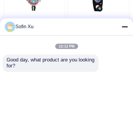
FGM-1200S
Detektor dwutlenku
Sofin Xu
Elektroniczny
azotu IP55, przenośny
analizator gazu RS485
detektor pojedynczego
Stały detektor gazu na
gazu ToxiRAE II
12:12 PM
podczerwień Modbus
Najlepsza cena
Najlepsza cena
Good day, what product are you looking 
for?
Skontaktuj się z
Skontaktuj się z
nami
nami
Zobacz więcej
Dom
O nas
Skontaktuj się z nami
Desktop Site
Sitemap
Polityka prywatności