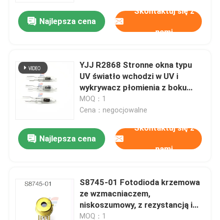
Skontaktuj się z
Najlepsza cena
nami
YJJ R2868 Stronne okna typu
UV światło wchodzi w UV i
wykrywacz płomienia z boku
żarówki R9454
MOQ：1
Cena：negocjowalne
Skontaktuj się z
Najlepsza cena
nami
Do domu
S8745-01 Fotodioda krzemowa
Produkty
ze wzmacniaczem,
niskoszumowy, z rezystancją i
pojemnością sprzężenia
Pokaz VR
MOQ：1