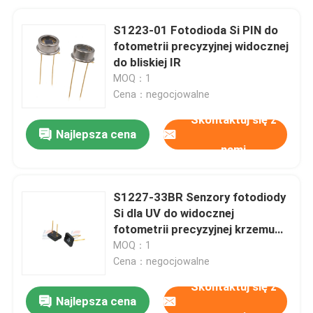
S1223-01 Fotodioda Si PIN do
fotometrii precyzyjnej widocznej
do bliskiej IR
MOQ：1
Cena：negocjowalne
Skontaktuj się z
Najlepsza cena
nami
S1227-33BR Senzory fotodiody
Si dla UV do widocznej
fotometrii precyzyjnej krzemu
niskiego prądu ciemnego
MOQ：1
Cena：negocjowalne
Skontaktuj się z
Najlepsza cena