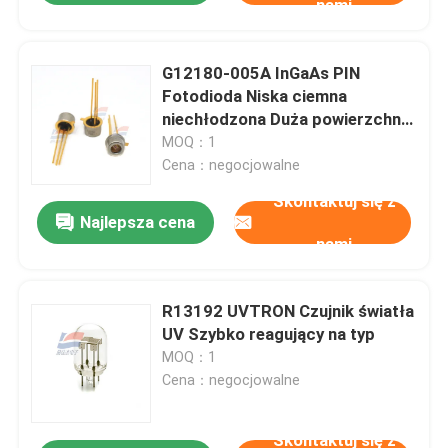
nami
G12180-005A InGaAs PIN
Fotodioda Niska ciemna
niechłodzona Duża powierzchnia
porozwrażliwa
MOQ：1
Cena：negocjowalne
Skontaktuj się z
Najlepsza cena
nami
R13192 UVTRON Czujnik światła
UV Szybko reagujący na typ
MOQ：1
Cena：negocjowalne
Skontaktuj się z