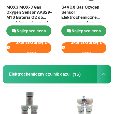
MOX3 MOX-3 Gas
S+VOX Gas Oxygen
Czujnik Halla
Oxygen Sensor AA829-
Sensor
M10 Bateria O2 do
Elektrochemiczne
wyrobów medycznych
wykrywanie stężenia
Czujnik prądu
Najlepsza cena
Najlepsza cena
Skontaktuj się z
Skontaktuj się z
Czujnik fotoelektryczny na podczerwień
nami
nami
Czujnik fotodiody UV
Elektrochemiczny czujnik gazu
(15)
Inne czujniki
Moduł czujnika gazu