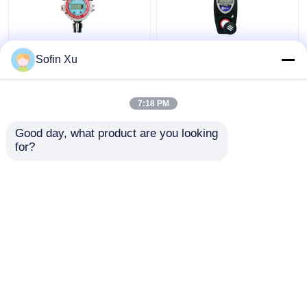
Sofin Xu
FGM-1200S
Detektor dwutlenku
Elektroniczny
azotu IP55, przenośny
analizator gazu RS485
detektor pojedynczego
7:18 PM
Stały detektor gazu na
gazu ToxiRAE II
podczerwień Modbus
Najlepsza cena
Najlepsza cena
Good day, what product are you looking 
for?
Skontaktuj się z
Skontaktuj się z
nami
nami
Zobacz więcej
Dom
O nas
Skontaktuj się z nami
Desktop Site
Sitemap
Polityka prywatności