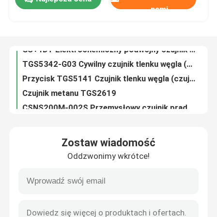
GS+4DT Elektrochemiczny podwójny czujnik gazu (CO/H2S)
nami
TGS5342-G03 Cywilny czujnik tlenku węgla (czujnik gazu CO)
O nas
Przycisk TGS5141 Czujnik tlenku węgla (czujnik CO)
Czujnik metanu TGS2619
CSNS200M-002S Przemysłowy czujnik prądu Halla w pętli zamkniętej 100mA
Wycieczka po fabryce
L03S600D15WM Przemysłowe czujniki prądu Pozycja L03S Seria Through Hole
L18P050D15-OP Czujniki prądu montowane na płytce, czujnik położenia magnetycznego, magnetyczny system proporcjonalny
Kontrola jakości
CSNJ481 100A Panel montaż czujniki prądu impulsów Płyty montażu serii CSN
TGS2615-E00 Oksyd-półprzewodnik czujnik wodoru 212±20mW zużycie mocy grzejnika odpowiednie do zakresu 40-4000 ppm
Skontaktuj się z nami
TGS3830 Czujnik gazu chłodniczego/freonu
Zostaw wiadomość
Czujnik gazów palnych TGS2612 może być używany w domowym alarmie gazów palnych
Nowości
Oddzwonimy wkrótce!
Czujnik jakości powietrza TGS2600-B00 (czujnik inteligentnego domu)
Małe czujniki gazu o małej mocy NAP-55A są używane do wykrywania gazu i testowania szczelności
Sprawy
Czujnik gazu NAP-50A o małej objętości i niskim poborze mocy służy do wykrywania gazu
L05Z800S15 Przemysłowe czujniki prądu Otwarta pętla Magnetyczny Proporcjonalny Typ Przelotowy
Czujnik gazu tlenowego