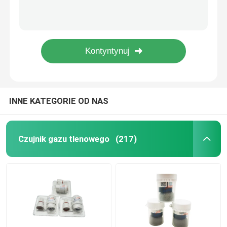
HFP-0401 Kompozytowy przenośny monitor wielogazowy Alarm Elektrochemiczny monitor gazu
MAX XT II Multi Gas Detektor Palna pompa ssąca IP66 Cztery w jednym Pełna funkcja
Elektrochemiczny czujnik gazu
Detektor gazu BW Microclip XL z katalizatorem, czujnik stężenia gazu alarmowego TWA
VOC ToxiRAE Pro Przenośny detektor gazów toksycznych System wykrywania gazów niebezpiecznych
Czujnik gazu
Wysokotemperaturowy czujnik gazów palnych NAP-100AD jest odpowiedni dla przemysłu
Czujnik dwutlenku węgla
INNE KATEGORIE OD NAS
Elektroniczny analizator gazów
Czujnik gazu tlenowego
(217)
Medyczny czujnik przepływu powietrza
Czujnik temperatury wilgotności
Elektroniczny czujnik ciśnienia