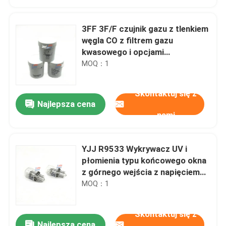
3FF 3F/F czujnik gazu z tlenkiem
węgla CO z filtrem gazu
kwasowego i opcjami
akcesoriów
MOQ：1
Skontaktuj się z
Najlepsza cena
nami
YJJ R9533 Wykrywacz UV i
Do domu
płomienia typu końcowego okna
z górnego wejścia z napięciem
zasilania 280 V
MOQ：1
Produkty
Skontaktuj się z
Pokaz VR
Najlepsza cena