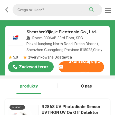
ShenzhenYijiajie Electronic Co., Ltd.
Room 3306AB 33rd Floor, SEG
Plaza,Huaqiang North Road, Futian District,
Shenzhen Guangdong Province 518028,Chiny
5.0
zweryfikowane Dostawca
Skontaktuj się z
Zadzwoń teraz
nami
produkty
O nas
R2868 UV Photodiode Sensor
UVTRON UV On Off Detektor