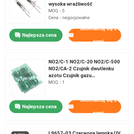
wysoka wrażliwość
MOQ：5
Cena：negocjowalne
Skontaktuj się z
Najlepsza cena
nami
NO2/C-1 NO2/C-20 NO2/C-500
NO2/CA-2 Czujnik dwutlenku
azotu Czujnik gazu
elektrochemiczny Wysoce
MOQ：1
wrażliwy Czujnik gazu NO2
Mierzenia ciągłego
Skontaktuj się z
monitorowania jakości powietrza
Najlepsza cena
Bezpieczeństwo i kontrola
nami
środowiska
L9657-03 Czerwona lampka UV,