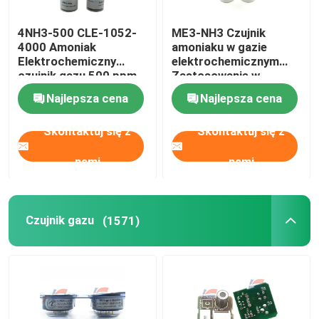
4NH3-500 CLE-1052-
ME3-NH3 Czujnik
4000 Amoniak
amoniaku w gazie
Elektrochemiczny
elektrochemicznym
czujnik gazu 500 ppm
Zastosowanie w
dziedzinie ochrony
Najlepsza cena
Najlepsza cena
środowiska
Skontaktuj się z
Skontaktuj się z
nami
nami
Czujnik gazu
(1571)