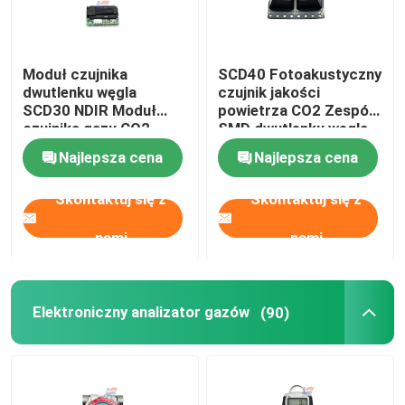
Moduł czujnika
SCD40 Fotoakustyczny
dwutlenku węgla
czujnik jakości
SCD30 NDIR Moduł
powietrza CO2 Zespół
czujnika gazu CO2
SMD dwutlenku węgla
Jakość powietrza
Najlepsza cena
Najlepsza cena
Skontaktuj się z
Skontaktuj się z
nami
nami
Elektroniczny analizator gazów
(90)