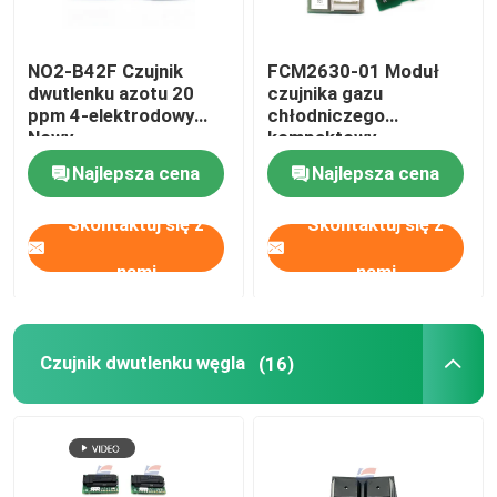
NO2-B42F Czujnik
FCM2630-01 Moduł
dwutlenku azotu 20
czujnika gazu
ppm 4-elektrodowy
chłodniczego
Nowy
kompaktowy
wbudowany
Najlepsza cena
Najlepsza cena
Skontaktuj się z
Skontaktuj się z
nami
nami
Czujnik dwutlenku węgla
(16)