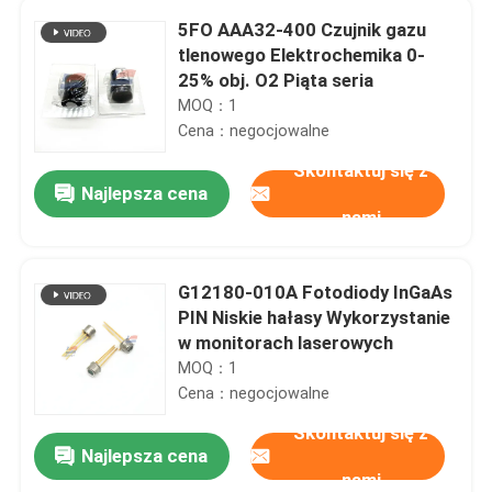
5FO AAA32-400 Czujnik gazu
tlenowego Elektrochemika 0-
25% obj. O2 Piąta seria
MOQ：1
Cena：negocjowalne
Skontaktuj się z
Najlepsza cena
nami
G12180-010A Fotodiody InGaAs
PIN Niskie hałasy Wykorzystanie
w monitorach laserowych
MOQ：1
Cena：negocjowalne
Skontaktuj się z
Najlepsza cena
nami