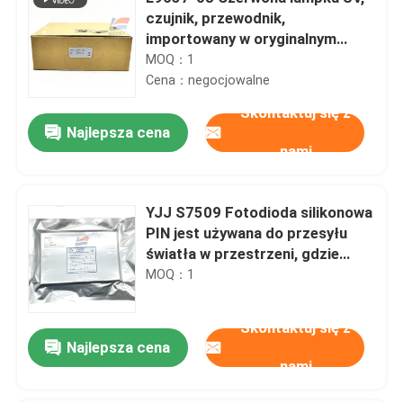
czujnik, przewodnik,
importowany w oryginalnym
opakowaniu
MOQ：1
Cena：negocjowalne
Skontaktuj się z
Najlepsza cena
nami
YJJ S7509 Fotodioda silikonowa
PIN jest używana do przesyłu
światła w przestrzeni, gdzie
wymagane jest szerokie pole
MOQ：1
widzenia
Skontaktuj się z
Najlepsza cena
nami