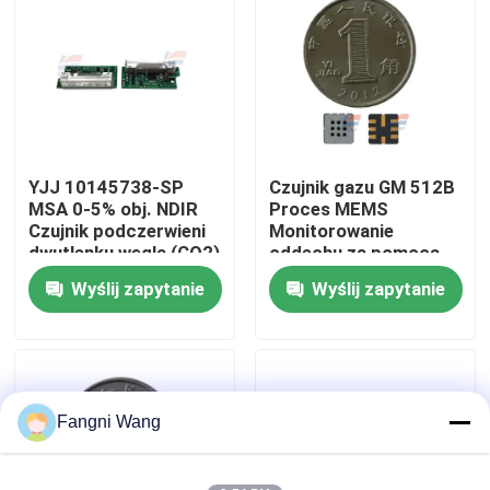
O nas
Wycieczka po fabryce
YJJ 10145738-SP
Czujnik gazu GM 512B
Kontrola jakości
MSA 0-5% obj. NDIR
Proces MEMS
Czujnik podczerwieni
Monitorowanie
dwutlenku węgla (CO2)
oddechu za pomocą
Skontaktuj się z nami
z zestawem
siarkowodoru
Wyślij zapytanie
Wyślij zapytanie
ekranującym do
bezpieczeństwa
Nowości
przemysłowego
Czujnik gazu tlenowego
Fangni Wang
Elektrochemiczny czujnik gazu