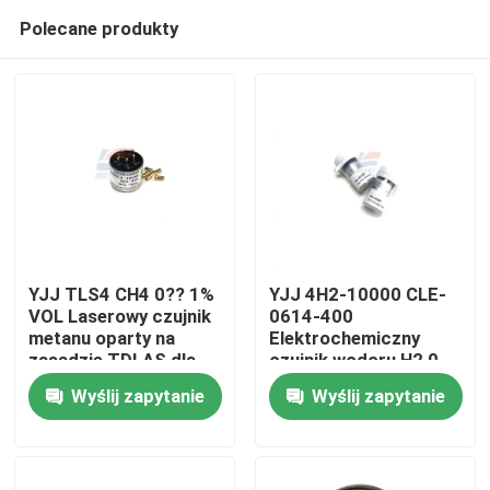
Polecane produkty
YJJ TLS4 CH4 0?? 1%
YJJ 4H2-10000 CLE-
VOL Laserowy czujnik
0614-400
metanu oparty na
Elektrochemiczny
Do domu
zasadzie TDLAS dla
czujnik wodoru H2 0-
przemysłu
10000 ppm
Wyślij zapytanie
Wyślij zapytanie
petrochemicznego
Produkty
Pokaz VR