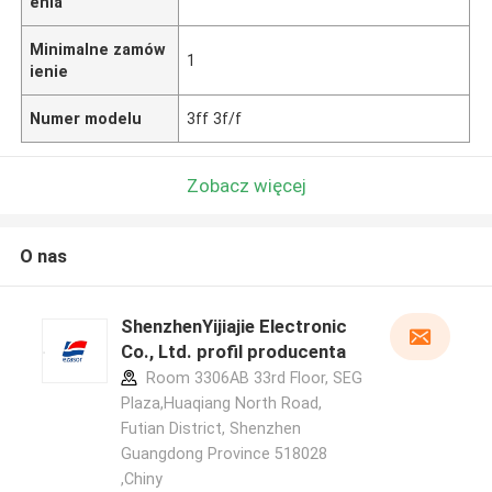
enia
Minimalne zamów
1
ienie
Numer modelu
3ff 3f/f
Zobacz więcej
O nas
ShenzhenYijiajie Electronic
Co., Ltd. profil producenta
Room 3306AB 33rd Floor, SEG
Plaza,Huaqiang North Road,
Futian District, Shenzhen
Guangdong Province 518028
,Chiny