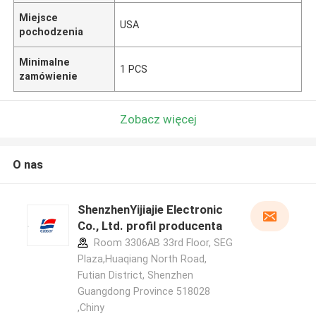
Miejsce
USA
pochodzenia
Minimalne
1 PCS
zamówienie
Zobacz więcej
O nas
ShenzhenYijiajie Electronic
Co., Ltd. profil producenta
Room 3306AB 33rd Floor, SEG
Plaza,Huaqiang North Road,
Futian District, Shenzhen
Guangdong Province 518028
,Chiny