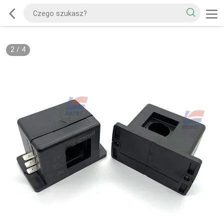
2
/
4