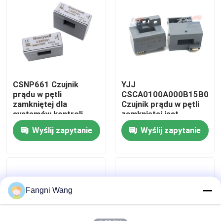
O nas
Wycieczka po fabryce
CSNP661 Czujnik
YJJ
Kontrola jakości
prądu w pętli
CSCA0100A000B15B01
zamkniętej dla
Czujnik prądu w pętli
systemów kontroli
zamkniętej jest
Skontaktuj się z nami
sprzętu
używany w
Wyślij zapytanie
Wyślij zapytanie
spawalniczego
regulatorach
prędkości z
Nowości
przemiennikiem
częstotliwości
Sprawy
Fangni Wang
Czujnik gazu tlenowego