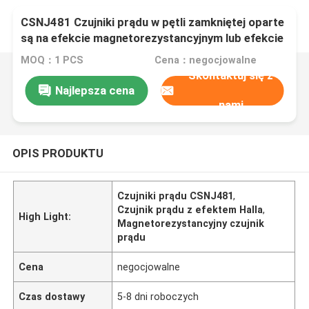
CSNJ481 Czujniki prądu w pętli zamkniętej oparte
są na efekcie magnetorezystancyjnym lub efekcie
Halla
MOQ：1 PCS
Cena：negocjowalne
Skontaktuj się z
Najlepsza cena
nami
OPIS PRODUKTU
Czujniki prądu CSNJ481
,
Czujnik prądu z efektem Halla
,
High Light:
Magnetorezystancyjny czujnik
prądu
Cena
negocjowalne
Czas dostawy
5-8 dni roboczych